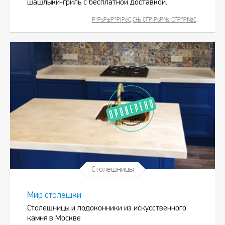
шашлыки-гриль с бесплатной доставкой.
Р”РѕР±Р°РІРёС‚СЊ СЃРІРѕР№ СЃР°Р№С‚
Столешницы
Мир столешки
Столешницы и подоконники из искусственного
камня в Москве