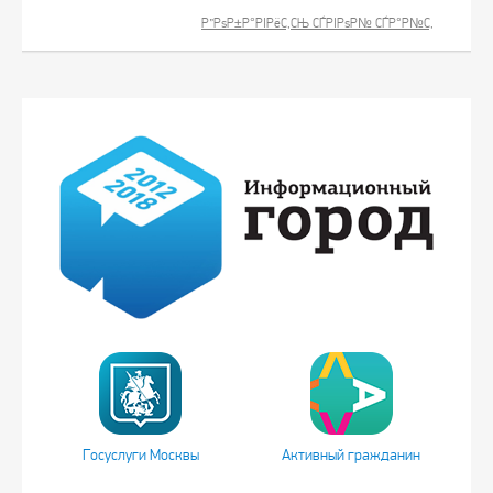
Р”РѕР±Р°РІРёС‚СЊ СЃРІРѕР№ СЃР°Р№С‚
Госуслуги Москвы
Активный гражданин