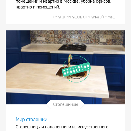
помещений и квартир в Москве, уборка офисов,
квартир и помещений.
Р”РѕР±Р°РІРёС‚СЊ СЃРІРѕР№ СЃР°Р№С‚
Столешницы
Мир столешки
Столешницы и подоконники из искусственного