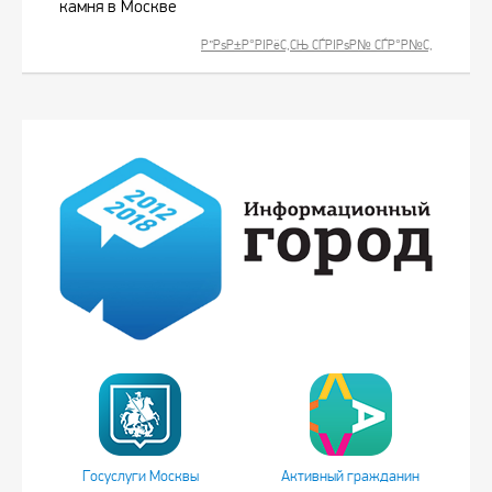
камня в Москве
Р”РѕР±Р°РІРёС‚СЊ СЃРІРѕР№ СЃР°Р№С‚
Госуслуги Москвы
Активный гражданин