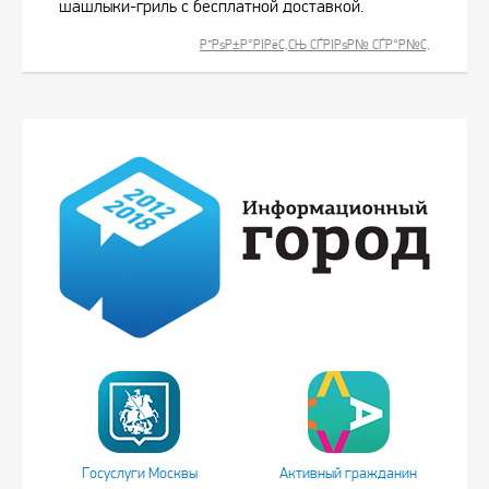
шашлыки-гриль с бесплатной доставкой.
Р”РѕР±Р°РІРёС‚СЊ СЃРІРѕР№ СЃР°Р№С‚
Госуслуги Москвы
Активный гражданин