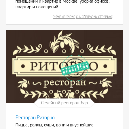
помещений и квартир в Москве, уборка офисов,
квартир и помещений.
Р”РѕР±Р°РІРёС‚СЊ СЃРІРѕР№ СЃР°Р№С‚
Семейный ресторан-бар
Ресторан Риторно
Пицца, роллы, суши, воки и вкуснейшие