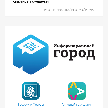
квартир и помещений.
Р”РѕР±Р°РІРёС‚СЊ СЃРІРѕР№ СЃР°Р№С‚
Госуслуги Москвы
Активный гражданин