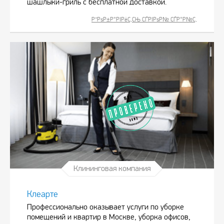
шашлыки-гриль с бесплатной доставкой.
Р”РѕР±Р°РІРёС‚СЊ СЃРІРѕР№ СЃР°Р№С‚
Клининговая компания
Клеарте
Профессионально оказывает услуги по уборке
помещений и квартир в Москве, уборка офисов,