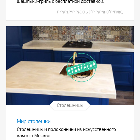
шашлыки-гриль с бесплатной доставкой.
Р”РѕР±Р°РІРёС‚СЊ СЃРІРѕР№ СЃР°Р№С‚
Столешницы
Мир столешки
Столешницы и подоконники из искусственного
камня в Москве