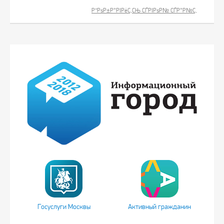
Р”РѕР±Р°РІРёС‚СЊ СЃРІРѕР№ СЃР°Р№С‚
Госуслуги Москвы
Активный гражданин