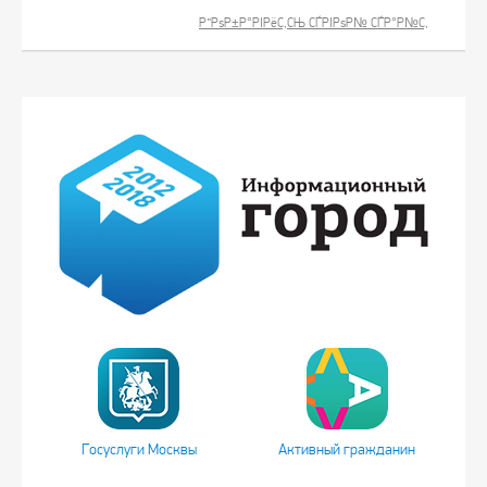
Р”РѕР±Р°РІРёС‚СЊ СЃРІРѕР№ СЃР°Р№С‚
Госуслуги Москвы
Активный гражданин