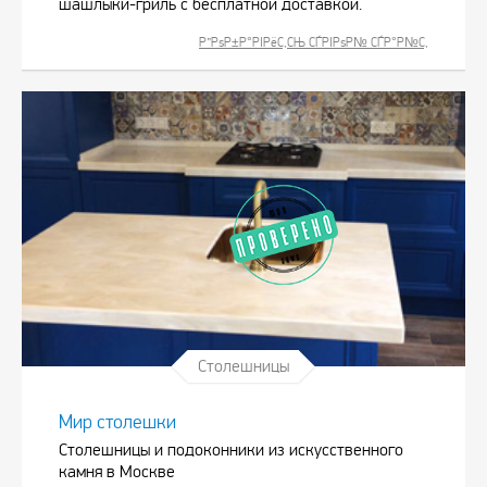
шашлыки-гриль с бесплатной доставкой.
Р”РѕР±Р°РІРёС‚СЊ СЃРІРѕР№ СЃР°Р№С‚
Столешницы
Мир столешки
Столешницы и подоконники из искусственного
камня в Москве