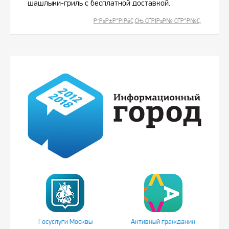
шашлыки-гриль с бесплатной доставкой.
Р”РѕР±Р°РІРёС‚СЊ СЃРІРѕР№ СЃР°Р№С‚
Госуслуги Москвы
Активный гражданин