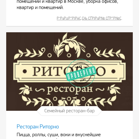
помещений и квартир в Москве, уборка офисов,
квартир и помещений.
Р”РѕР±Р°РІРёС‚СЊ СЃРІРѕР№ СЃР°Р№С‚
Семейный ресторан-бар
Ресторан Риторно
Пицца, роллы, суши, воки и вкуснейшие