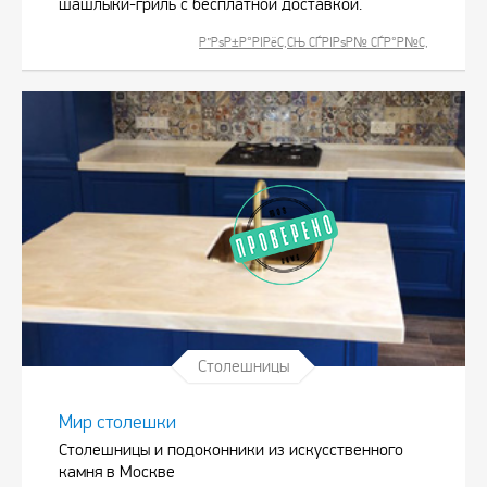
шашлыки-гриль с бесплатной доставкой.
Р”РѕР±Р°РІРёС‚СЊ СЃРІРѕР№ СЃР°Р№С‚
Столешницы
Мир столешки
Столешницы и подоконники из искусственного
камня в Москве