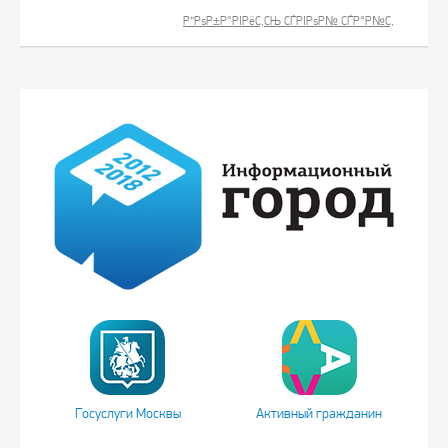
Р”РѕР±Р°РІРёС‚СЊ СЃРІРѕР№ СЃР°Р№С‚
Госуслуги Москвы
Активный гражданин