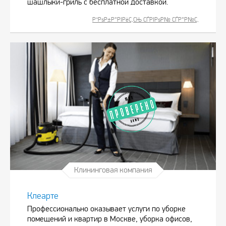
шашлыки-гриль с бесплатной доставкой.
Р”РѕР±Р°РІРёС‚СЊ СЃРІРѕР№ СЃР°Р№С‚
Клининговая компания
Клеарте
Профессионально оказывает услуги по уборке
помещений и квартир в Москве, уборка офисов,