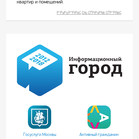
квартир и помещений.
Р”РѕР±Р°РІРёС‚СЊ СЃРІРѕР№ СЃР°Р№С‚
Госуслуги Москвы
Активный гражданин