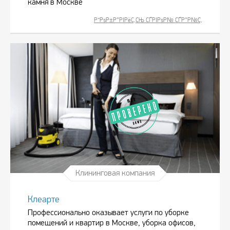
камня в Москве
Р”РѕР±Р°РІРёС‚СЊ СЃРІРѕР№ СЃР°Р№С‚
Клининговая компания
Клеарте
Профессионально оказывает услуги по уборке
помещений и квартир в Москве, уборка офисов,