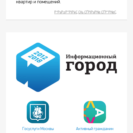
квартир и помещений.
Р”РѕР±Р°РІРёС‚СЊ СЃРІРѕР№ СЃР°Р№С‚
Госуслуги Москвы
Активный гражданин