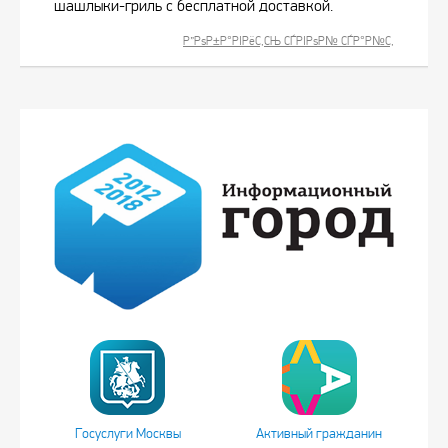
шашлыки-гриль с бесплатной доставкой.
Р”РѕР±Р°РІРёС‚СЊ СЃРІРѕР№ СЃР°Р№С‚
Госуслуги Москвы
Активный гражданин