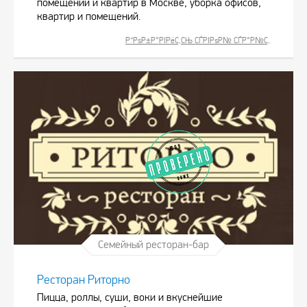
помещений и квартир в Москве, уборка офисов,
квартир и помещений.
Р”РѕР±Р°РІРёС‚СЊ СЃРІРѕР№ СЃР°Р№С‚
Семейный ресторан-бар
Ресторан Риторно
Пицца, роллы, суши, воки и вкуснейшие