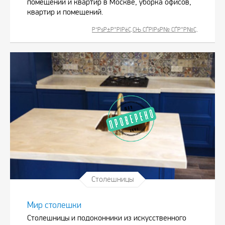
помещений и квартир в Москве, уборка офисов,
квартир и помещений.
Р”РѕР±Р°РІРёС‚СЊ СЃРІРѕР№ СЃР°Р№С‚
Столешницы
Мир столешки
Столешницы и подоконники из искусственного