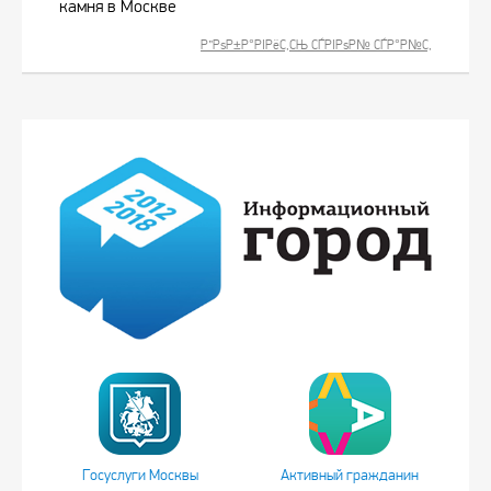
камня в Москве
Р”РѕР±Р°РІРёС‚СЊ СЃРІРѕР№ СЃР°Р№С‚
Госуслуги Москвы
Активный гражданин