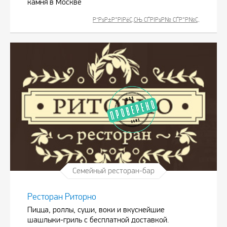
камня в Москве
Р”РѕР±Р°РІРёС‚СЊ СЃРІРѕР№ СЃР°Р№С‚
Семейный ресторан-бар
Ресторан Риторно
Пицца, роллы, суши, воки и вкуснейшие
шашлыки-гриль с бесплатной доставкой.