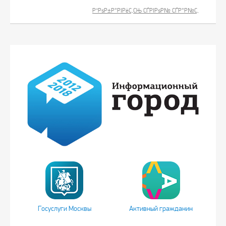
Р”РѕР±Р°РІРёС‚СЊ СЃРІРѕР№ СЃР°Р№С‚
Госуслуги Москвы
Активный гражданин