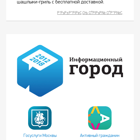
шашлыки-гриль с бесплатной доставкой.
Р”РѕР±Р°РІРёС‚СЊ СЃРІРѕР№ СЃР°Р№С‚
Госуслуги Москвы
Активный гражданин