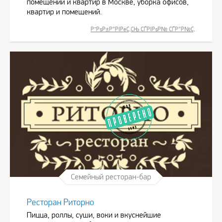
помещений и квартир в Москве, уборка офисов,
квартир и помещений.
Р”РѕР±Р°РІРёС‚СЊ СЃРІРѕР№ СЃР°Р№С‚
Семейный ресторан-бар
Ресторан Риторно
Пицца, роллы, суши, воки и вкуснейшие