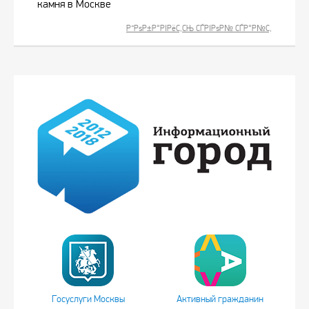
камня в Москве
Р”РѕР±Р°РІРёС‚СЊ СЃРІРѕР№ СЃР°Р№С‚
Госуслуги Москвы
Активный гражданин