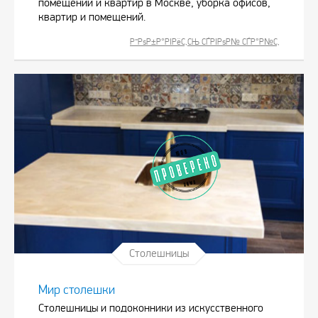
помещений и квартир в Москве, уборка офисов,
квартир и помещений.
Р”РѕР±Р°РІРёС‚СЊ СЃРІРѕР№ СЃР°Р№С‚
Столешницы
Мир столешки
Столешницы и подоконники из искусственного