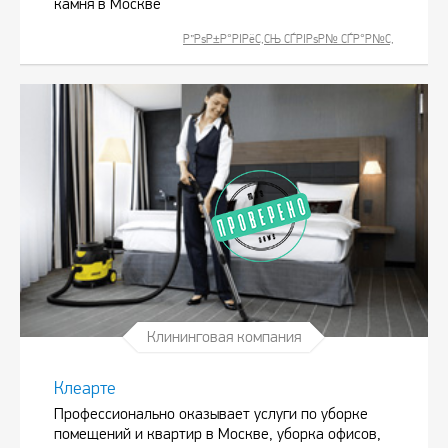
камня в Москве
Р”РѕР±Р°РІРёС‚СЊ СЃРІРѕР№ СЃР°Р№С‚
Клининговая компания
Клеарте
Профессионально оказывает услуги по уборке
помещений и квартир в Москве, уборка офисов,