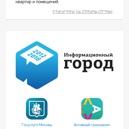
квартир и помещений.
Р”РѕР±Р°РІРёС‚СЊ СЃРІРѕР№ СЃР°Р№С‚
Госуслуги Москвы
Активный гражданин