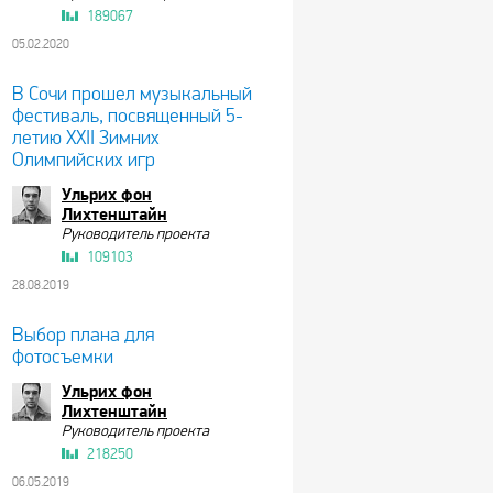
189067
05.02.2020
В Сочи прошел музыкальный
фестиваль, посвященный 5-
летию XXII Зимних
Олимпийских игр
Ульрих фон
Лихтенштайн
Руководитель проекта
109103
28.08.2019
Выбор плана для
фотосъемки
Ульрих фон
Лихтенштайн
Руководитель проекта
218250
06.05.2019